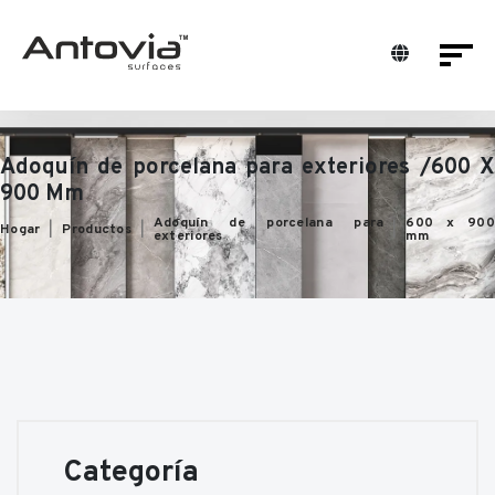
Adoquín de porcelana para exteriores /600 X
900 Mm
Adoquín de porcelana para
600 x 900
Hogar
Productos
exteriores
mm
Categoría