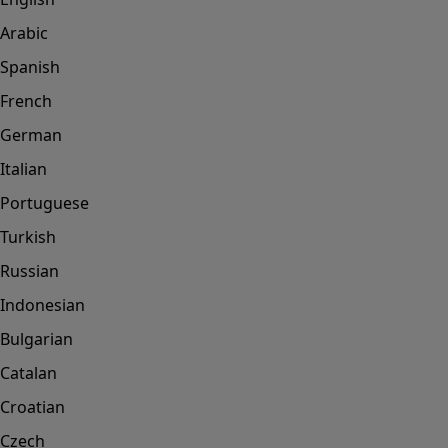
Arabic
Spanish
French
German
Italian
Portuguese
Turkish
Russian
Indonesian
Bulgarian
Catalan
Croatian
Czech