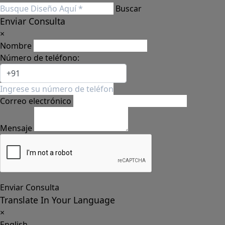
Buscar
Enviar Consulta
×
Nombre
Número de teléfono:
Correo electrónico
Mensaje
Enviar Consulta
Translate In Your Language
×
English