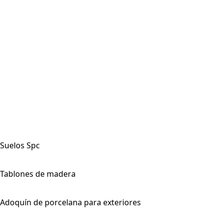
1200 x 1200 mm
1200 X 1800 milímetros
1200 x 2400 mm
1200 X 2800 milímetros
800 X 2400 milímetros
800 X 3000 milímetros
800 X 3200 milímetros
1600 x 3200 mm
Suelos Spc
181 X 1220 Mm
Tablones de madera
200 X 1200 Mm
Adoquín de porcelana para exteriores
600 x 600 mm