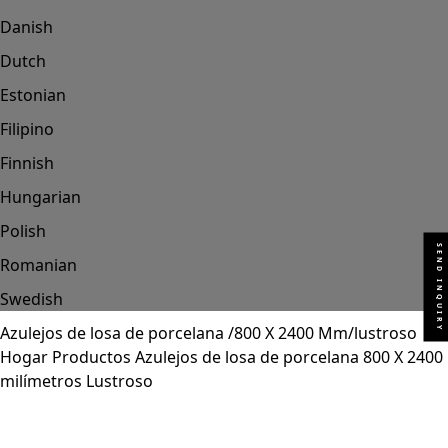
Danish
Dutch
Estonian
Filipino
Finnish
Hungarian
Polish
SEND INQUIRY
Romanian
Swedish
Azulejos de losa de porcelana /800 X 2400 Mm/lustroso
Hogar
Productos
Azulejos de losa de porcelana
800 X 2400
milímetros
Lustroso