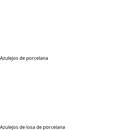
Colección en vivo
I + D
Fichas Técnicas
Inspiración
Certificados
Blog
mensaje md
Evento
Contáctenos
Ubicación
Azulejos de porcelana
300 x 600 mm
600 x 600 mm
600 x 1200 mm
800 x 800 mm
800 x 1600 mm
1000 x 1000 mm
Azulejos de losa de porcelana