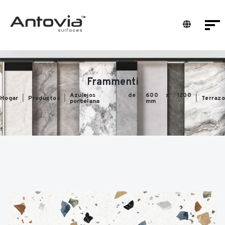
Frammenti
Azulejos de
600 x 1200
Hogar
Productos
Terrazo
porcelana
mm