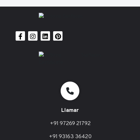
Llamar
+91 97269 21792
+91 93163 36420